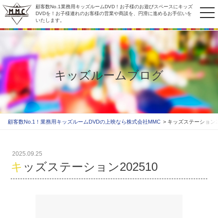
顧客数No.1業務用キッズルームDVD！お子様のお遊びスペースにキッズ
to
DVDを！お子様連れのお客様の営業や商談を、円滑に進めるお手伝いを
いたします。
na
キッズルームブログ
顧客数No.1！業務用キッズルームDVDの上映なら株式会社MMC
キッズステーション20
2025.09.25
キッズステーション202510