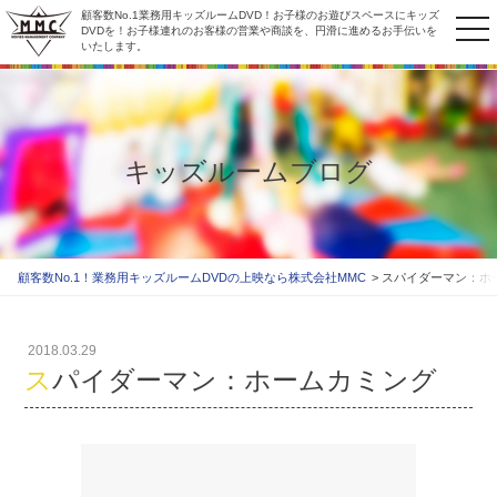
顧客数No.1業務用キッズルームDVD！お子様のお遊びスペースにキッズ
to
DVDを！お子様連れのお客様の営業や商談を、円滑に進めるお手伝いを
いたします。
na
キッズルームブログ
顧客数No.1！業務用キッズルームDVDの上映なら株式会社MMC
スパイダーマン：ホ
2018.03.29
スパイダーマン：ホームカミング