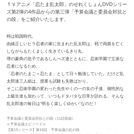
ＴＶアニメ「忍たま乱太郎」のせれくしょんDVDシリー
ズ第2弾の4作品からの第三弾「予算会議と委員会対抗と
の段」をご紹介いたします。
時は戦国時代。
由緒正しいヒラ忍者の家に生まれた乱太郎は、戦で両親を亡く
しながらもたくましく生きているきり丸、
堺の豪商の息子であるしんべヱ達とともに、忍術学園で立派な
忍者になるため、
「忍者のたまご＝忍たま」として日々勉強していた。だけど乱
太郎達三人組は、授業も試験も失敗ばかり。
そこに忍術学園の変わった先生やくの一の女の子達、個性的な
上級生達も加わって、いつもドタバタな日常が訪れる。そんな
乱太郎達の毎日は“明るく楽しくゆかい”なのだ！
予算会議と委員会対抗との段（11話収録）
≪予算会議エピソード≫
【第15シリーズ】第18話 予算会議の乱の段