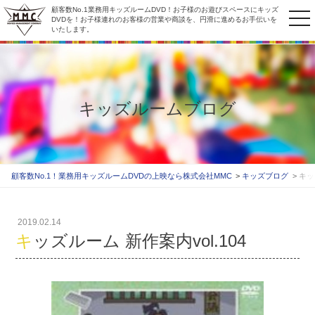
顧客数No.1業務用キッズルームDVD！お子様のお遊びスペースにキッズ
to
DVDを！お子様連れのお客様の営業や商談を、円滑に進めるお手伝いを
いたします。
na
キッズルームブログ
顧客数No.1！業務用キッズルームDVDの上映なら株式会社MMC
キッズブログ
キッ
2019.02.14
キッズルーム 新作案内vol.104