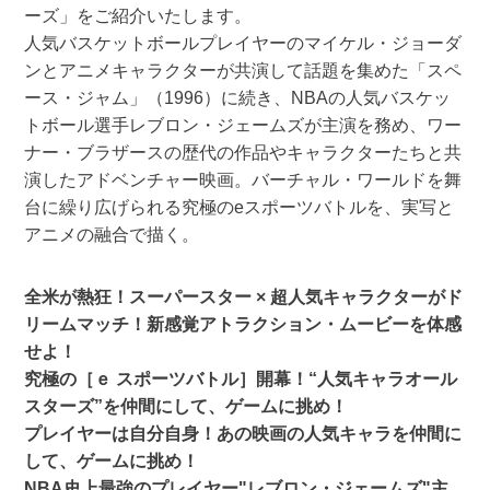
ーズ」をご紹介いたします。
人気バスケットボールプレイヤーのマイケル・ジョーダ
ンとアニメキャラクターが共演して話題を集めた「スペ
ース・ジャム」（1996）に続き、NBAの人気バスケッ
トボール選手レブロン・ジェームズが主演を務め、ワー
ナー・ブラザースの歴代の作品やキャラクターたちと共
演したアドベンチャー映画。バーチャル・ワールドを舞
台に繰り広げられる究極のeスポーツバトルを、実写と
アニメの融合で描く。
全米が熱狂！スーパースター × 超人気キャラクターがド
リームマッチ！新感覚アトラクション・ムービーを体感
せよ！
究極の［ｅ スポーツバトル］開幕！“人気キャラオール
スターズ”を仲間にして、ゲームに挑め！
プレイヤーは自分自身！あの映画の人気キャラを仲間に
して、ゲームに挑め！
NBA史上最強のプレイヤー"レブロン・ジェームズ"主