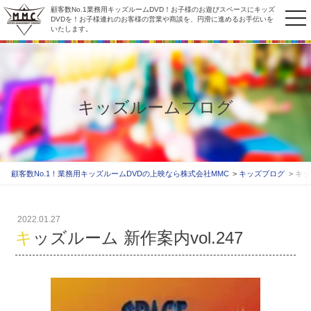
顧客数No.1業務用キッズルームDVD！お子様のお遊びスペースにキッズ
to
DVDを！お子様連れのお客様の営業や商談を、円滑に進めるお手伝いを
いたします。
na
キッズルームブログ
顧客数No.1！業務用キッズルームDVDの上映なら株式会社MMC
キッズブログ
キッ
2022.01.27
キッズルーム 新作案内vol.247