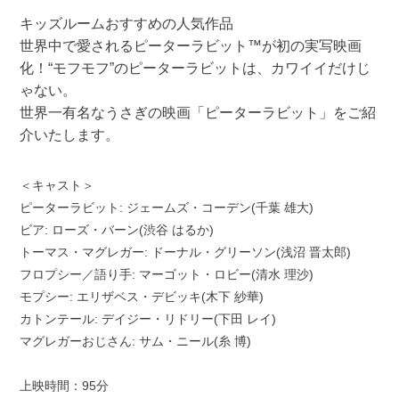
キッズルームおすすめの人気作品
世界中で愛されるピーターラビット™が初の実写映画
化！“モフモフ”のピーターラビットは、カワイイだけじ
ゃない。
世界一有名なうさぎの映画「ピーターラビット」をご紹
介いたします。
＜キャスト＞
ピーターラビット: ジェームズ・コーデン(千葉 雄大)
ビア: ローズ・バーン(渋谷 はるか)
トーマス・マグレガー: ドーナル・グリーソン(浅沼 晋太郎)
フロプシー／語り手: マーゴット・ロビー(清水 理沙)
モプシー: エリザベス・デビッキ(木下 紗華)
カトンテール: デイジー・リドリー(下田 レイ)
マグレガーおじさん: サム・ニール(糸 博)
上映時間：95分