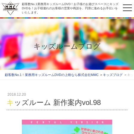
顧客数No.1業務用キッズルームDVD！お子様のお遊びスペースにキッズ
to
DVDを！お子様連れのお客様の営業や商談を、円滑に進めるお手伝いを
いたします。
na
キッズルームブログ
顧客数No.1！業務用キッズルームDVDの上映なら株式会社MMC
キッズブログ
キッ
2018.12.20
キッズルーム 新作案内vol.98