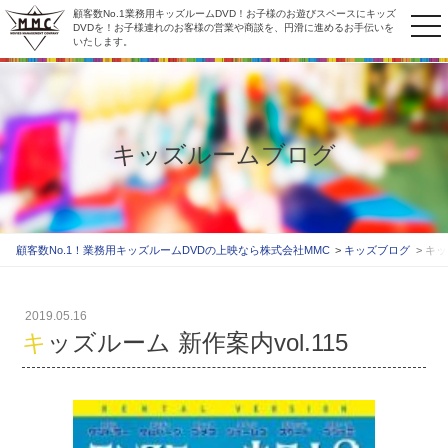
顧客数No.1業務用キッズルームDVD！お子様のお遊びスペースにキッズ
to
DVDを！お子様連れのお客様の営業や商談を、円滑に進めるお手伝いを
いたします。
na
キッズルームブログ
顧客数No.1！業務用キッズルームDVDの上映なら株式会社MMC
キッズブログ
キッ
2019.05.16
キッズルーム 新作案内vol.115