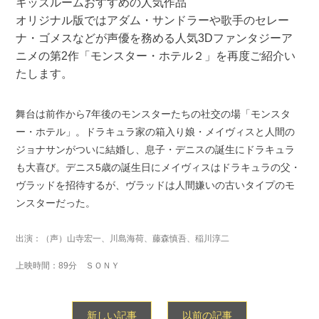
キッズルームおすすめの人気作品
オリジナル版ではアダム・サンドラーや歌手のセレー
ナ・ゴメスなどが声優を務める人気3Dファンタジーア
ニメの第2作「モンスター・ホテル２」を再度ご紹介い
たします。
舞台は前作から7年後のモンスターたちの社交の場「モンスタ
ー・ホテル」。ドラキュラ家の箱入り娘・メイヴィスと人間の
ジョナサンがついに結婚し、息子・デニスの誕生にドラキュラ
も大喜び。デニス5歳の誕生日にメイヴィスはドラキュラの父・
ヴラッドを招待するが、ヴラッドは人間嫌いの古いタイプのモ
ンスターだった。
出演：（声）山寺宏一、川島海荷、藤森慎吾、稲川淳二
上映時間：89分 ＳＯＮＹ
新しい記事
以前の記事