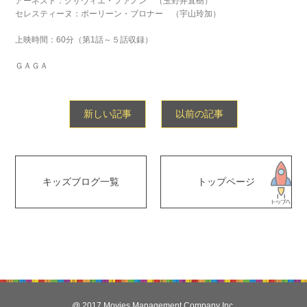
アーネスト：グザヴィエ・ファノン （玉野井直樹）
セレスティーヌ：ポーリーン・ブロナー （宇山玲加）
上映時間：60分（第1話～５話収録）
ＧＡＧＡ
新しい記事
以前の記事
キッズブログ一覧
トップページ
@ 2017 Movies Management Company Inc.