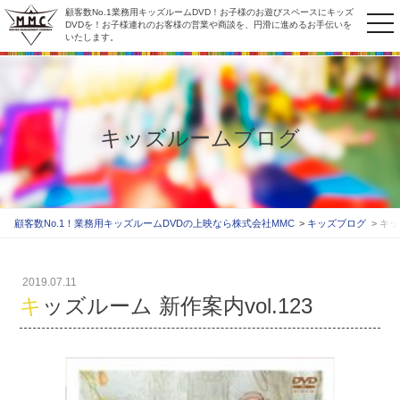
顧客数No.1業務用キッズルームDVD！お子様のお遊びスペースにキッズ
to
DVDを！お子様連れのお客様の営業や商談を、円滑に進めるお手伝いを
いたします。
na
キッズルームブログ
顧客数No.1！業務用キッズルームDVDの上映なら株式会社MMC
キッズブログ
キッ
2019.07.11
キッズルーム 新作案内vol.123