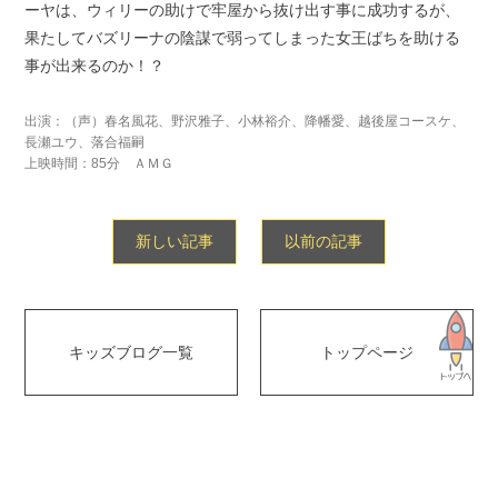
ーヤは、ウィリーの助けで牢屋から抜け出す事に成功するが、
果たしてバズリーナの陰謀で弱ってしまった女王ばちを助ける
事が出来るのか！？
出演：（声）春名風花、野沢雅子、小林裕介、降幡愛、越後屋コースケ、
長瀬ユウ、落合福嗣
上映時間：85分 ＡＭＧ
新しい記事
以前の記事
キッズブログ一覧
トップページ