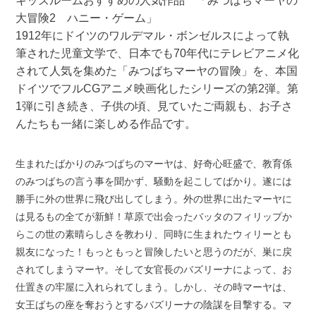
キッズルームおすすめの人気作品 「みつばちマーヤの
大冒険2 ハニー・ゲーム」
1912年にドイツのワルデマル・ボンゼルスによって執
筆された児童文学で、日本でも70年代にテレビアニメ化
されて人気を集めた「みつばちマーヤの冒険」を、本国
ドイツでフルCGアニメ映画化したシリーズの第2弾。第
1弾に引き続き、子供の頃、見ていたご両親も、お子さ
んたちも一緒に楽しめる作品です。
生まれたばかりのみつばちのマーヤは、好奇心旺盛で、教育係
のみつばちの言う事を聞かず、騒動を起こしてばかり。遂には
勝手に外の世界に飛び出してしまう。外の世界に出たマーヤに
は見るもの全てが新鮮！草原で出会ったバッタのフィリップか
らこの世の素晴らしさを教わり、同時に生まれたウィリーとも
親友になった！もっともっと冒険したいと思うのだが、巣に戻
されてしまうマーヤ。そして女官長のバズリーナによって、お
仕置きの牢屋に入れられてしまう。しかし、その時マーヤは、
女王ばちの座を奪おうとするバズリーナの陰謀を目撃する。マ