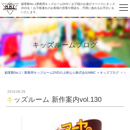
顧客数No.1業務用キッズルームDVD！お子様のお遊びスペースにキッズ
to
DVDを！お子様連れのお客様の営業や商談を、円滑に進めるお手伝いを
いたします。
na
キッズルームブログ
顧客数No.1！業務用キッズルームDVDの上映なら株式会社MMC
キッズブログ
キッ
2019.08.29
キッズルーム 新作案内vol.130