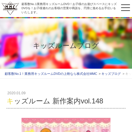
顧客数No.1業務用キッズルームDVD！お子様のお遊びスペースにキッズ
to
DVDを！お子様連れのお客様の営業や商談を、円滑に進めるお手伝いを
いたします。
na
キッズルームブログ
顧客数No.1！業務用キッズルームDVDの上映なら株式会社MMC
キッズブログ
キッ
2020.01.09
キッズルーム 新作案内vol.148