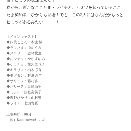
ョ！ヒミツの友達なんだ！
春から、新たなここたま・ライチと、ヒミツを知っているここ
たま契約者・ひかりも登場！でも、この2人にはなんだかもっと
ヒミツがあるみたい・・・！
【メインキャスト】
◆四葉こころ：本渡 楓
◆ラキたま：潘めぐみ
◆メロリー：豊崎愛生
◆おシャキ：かかずゆみ
◆ゲラチョ：愛河里花子
◆キラリス：柚木涼香
◆モグタン：村瀬迪与
◆サリーヌ：藤村歩
◆パリーヌ：白鳥由里
◆ミシル：折笠富美子
◆蝶野ひかり：山村響
◆ライチ：七瀬彩夏
上映時間：98分
（株）Kadokawaキッズ