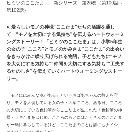
ヒミツのここたま」 新シリーズ 第26巻（第100話～
第102話）
可愛らしいモノの神様“ここたま”たちの活躍を通し
て “モノを大切にする気持ち”を伝えるハートウォーミ
ングストーリー！「ヒミツのここたま」は、小学5年生
の女の子“こころ”とモノのかみさま“ここたま”の出会い
をきっかけに繰り広げられる物語。子どもたちに“モノ
を大切にする気持ち”“仲間を大切にする気持ち”“工夫す
るたのしさ”を伝えていくハートウォーミングなストー
リー。
「モノにはみんな魂がある」というおばあちゃんの教えを守
り、モノを大切している女の子・四葉こころ。ある日、こころ
の大切にしている色鉛筆からここたまが生まれた！色鉛筆の神
様・ラキたまをはじめ、こころのもとにはたくさんのここたま
が一緒に暮らしているけど、ここたまのことは誰にもナイシ