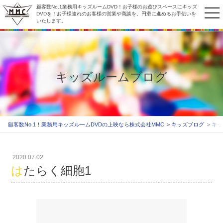
顧客数No.1業務用キッズルームDVD！お子様のお遊びスペースにキッズ
to
DVDを！お子様連れのお客様の営業や商談を、円滑に進めるお手伝いを
いたします。
na
キッズルームブログ
顧客数No.1！業務用キッズルームDVDの上映なら株式会社MMC
キッズブログ
キッ
2020.07.02
はたらく細胞1