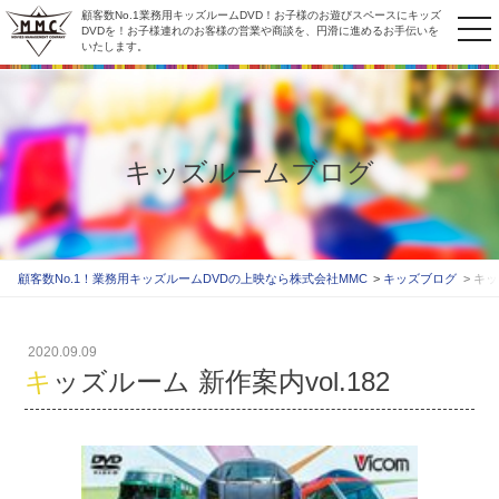
顧客数No.1業務用キッズルームDVD！お子様のお遊びスペースにキッズ
to
DVDを！お子様連れのお客様の営業や商談を、円滑に進めるお手伝いを
いたします。
na
キッズルームブログ
顧客数No.1！業務用キッズルームDVDの上映なら株式会社MMC
キッズブログ
キッ
2020.09.09
キッズルーム 新作案内vol.182