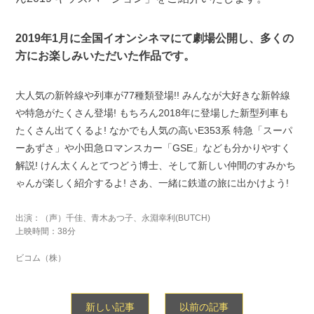
2019年1月に全国イオンシネマにて劇場公開し、多くの
方にお楽しみいただいた作品です。
大人気の新幹線や列車が77種類登場!! みんなが大好きな新幹線
や特急がたくさん登場! もちろん2018年に登場した新型列車も
たくさん出てくるよ! なかでも人気の高いE353系 特急「スーパ
ーあずさ」や小田急ロマンスカー「GSE」なども分かりやすく
解説! けん太くんとてつどう博士、そして新しい仲間のすみかち
ゃんが楽しく紹介するよ! さあ、一緒に鉄道の旅に出かけよう!
出演：（声）千佳、青木あつ子、永淵幸利(BUTCH)
上映時間：38分
ビコム（株）
新しい記事
以前の記事