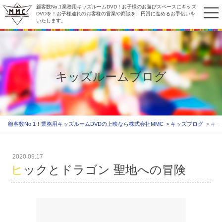
顧客数No.1業務用キッズルームDVD！お子様のお遊びスペースにキッズ
to
DVDを！お子様連れのお客様の営業や商談を、円滑に進めるお手伝いを
いたします。
na
キッズルームブログ
顧客数No.1！業務用キッズルームDVDの上映なら株式会社MMC
キッズブログ
キッ
2020.09.17
ヒックとドラゴン 聖地への冒険