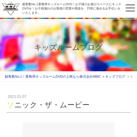
顧客数No.1業務用キッズルームDVD！お子様のお遊びスペースにキッズ
to
DVDを！お子様連れのお客様の営業や商談を、円滑に進めるお手伝いを
いたします。
na
キッズルームブログ
顧客数No.1！業務用キッズルームDVDの上映なら株式会社MMC
キッズブログ
キッ
2021.01.07
ソニック・ザ・ムービー