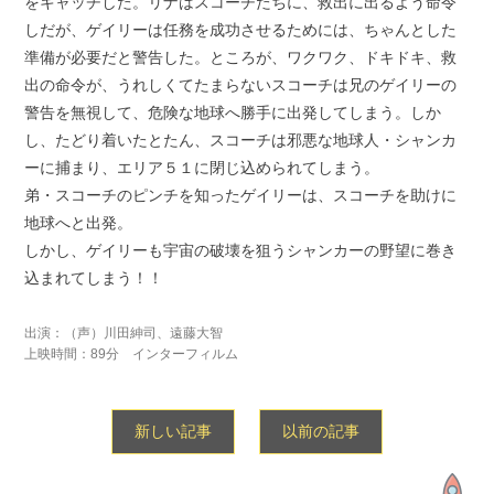
をキャッチした。リナはスコーチたちに、救出に出るよう命令
しだが、ゲイリーは任務を成功させるためには、ちゃんとした
準備が必要だと警告した。ところが、ワクワク、ドキドキ、救
出の命令が、うれしくてたまらないスコーチは兄のゲイリーの
警告を無視して、危険な地球へ勝手に出発してしまう。しか
し、たどり着いたとたん、スコーチは邪悪な地球人・シャンカ
ーに捕まり、エリア５１に閉じ込められてしまう。
弟・スコーチのピンチを知ったゲイリーは、スコーチを助けに
地球へと出発。
しかし、ゲイリーも宇宙の破壊を狙うシャンカーの野望に巻き
込まれてしまう！！
出演：（声）川田紳司、遠藤大智
上映時間：89分 インターフィルム
新しい記事
以前の記事