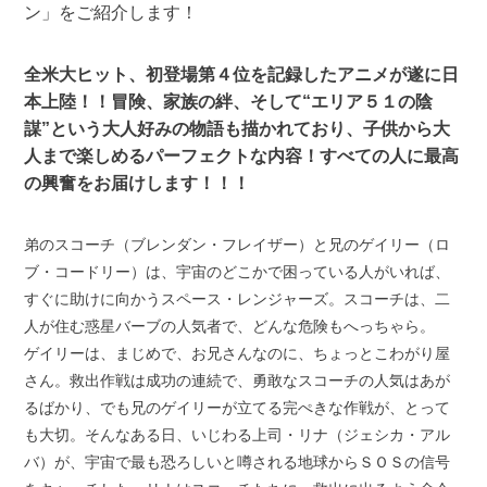
ン」をご紹介します！
全米大ヒット、初登場第４位を記録したアニメが遂に日
本上陸！！冒険、家族の絆、そして“エリア５１の陰
謀”という大人好みの物語も描かれており、子供から大
人まで楽しめるパーフェクトな内容！すべての人に最高
の興奮をお届けします！！！
弟のスコーチ（ブレンダン・フレイザー）と兄のゲイリー（ロ
ブ・コードリー）は、宇宙のどこかで困っている人がいれば、
すぐに助けに向かうスペース・レンジャーズ。スコーチは、二
人が住む惑星バーブの人気者で、どんな危険もへっちゃら。
ゲイリーは、まじめで、お兄さんなのに、ちょっとこわがり屋
さん。救出作戦は成功の連続で、勇敢なスコーチの人気はあが
るばかり、でも兄のゲイリーが立てる完ぺきな作戦が、とって
も大切。そんなある日、いじわる上司・リナ（ジェシカ・アル
バ）が、宇宙で最も恐ろしいと噂される地球からＳＯＳの信号