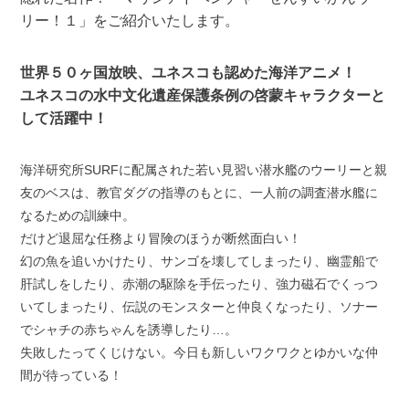
リー！１」をご紹介いたします。
世界５０ヶ国放映、ユネスコも認めた海洋アニメ！
ユネスコの水中文化遺産保護条例の啓蒙キャラクターと
して活躍中！
海洋研究所SURFに配属された若い見習い潜水艦のウーリーと親
友のベスは、教官ダグの指導のもとに、一人前の調査潜水艦に
なるための訓練中。
だけど退屈な任務より冒険のほうが断然面白い！
幻の魚を追いかけたり、サンゴを壊してしまったり、幽霊船で
肝試しをしたり、赤潮の駆除を手伝ったり、強力磁石でくっつ
いてしまったり、伝説のモンスターと仲良くなったり、ソナー
でシャチの赤ちゃんを誘導したり…。
失敗したってくじけない。今日も新しいワクワクとゆかいな仲
間が待っている！