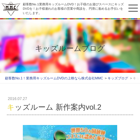
顧客数No.1業務用キッズルームDVD！お子様のお遊びスペースにキッズ
to
DVDを！お子様連れのお客様の営業や商談を、円滑に進めるお手伝いを
いたします。
na
キッズルームブログ
顧客数No.1！業務用キッズルームDVDの上映なら株式会社MMC
キッズブログ
キッ
2016.07.27
キッズルーム 新作案内vol.2