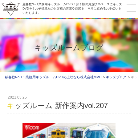
顧客数No.1業務用キッズルームDVD！お子様のお遊びスペースにキッズ
to
DVDを！お子様連れのお客様の営業や商談を、円滑に進めるお手伝いを
いたします。
na
キッズルームブログ
顧客数No.1！業務用キッズルームDVDの上映なら株式会社MMC
キッズブログ
キッ
2021.03.25
キッズルーム 新作案内vol.207