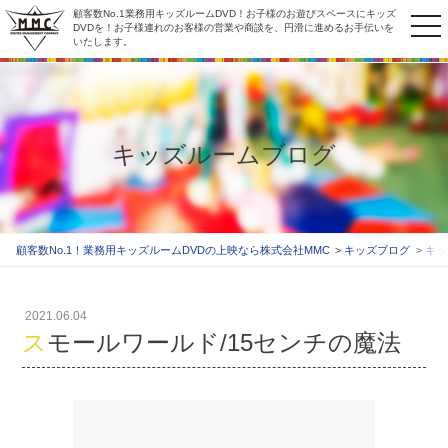
顧客数No.1業務用キッズルームDVD！お子様のお遊びスペースにキッズ
to
DVDを！お子様連れのお客様の営業や商談を、円滑に進めるお手伝いを
いたします。
na
キッズルームブログ
顧客数No.1！業務用キッズルームDVDの上映なら株式会社MMC
キッズブログ
キッ
2021.06.04
スモールワールド/15センチの魔法