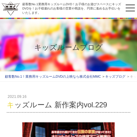
顧客数No.1業務用キッズルームDVD！お子様のお遊びスペースにキッズ
to
DVDを！お子様連れのお客様の営業や商談を、円滑に進めるお手伝いを
いたします。
na
キッズルームブログ
顧客数No.1！業務用キッズルームDVDの上映なら株式会社MMC
キッズブログ
キッ
2021.09.16
キッズルーム 新作案内vol.229