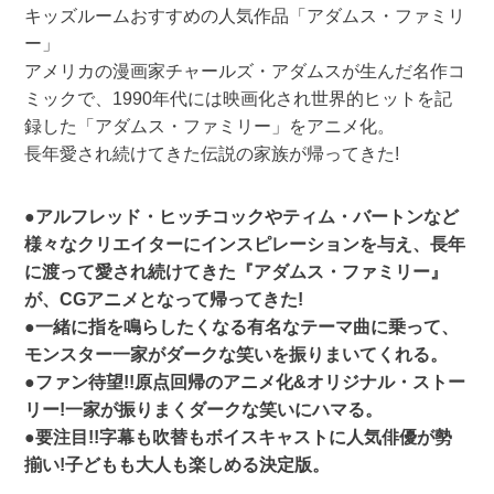
キッズルームおすすめの人気作品「アダムス・ファミリ
ー」
アメリカの漫画家チャールズ・アダムスが生んだ名作コ
ミックで、1990年代には映画化され世界的ヒットを記
録した「アダムス・ファミリー」をアニメ化。
長年愛され続けてきた伝説の家族が帰ってきた!
●アルフレッド・ヒッチコックやティム・バートンなど
様々なクリエイターにインスピレーションを与え、長年
に渡って愛され続けてきた『アダムス・ファミリー』
が、CGアニメとなって帰ってきた!
●一緒に指を鳴らしたくなる有名なテーマ曲に乗って、
モンスター一家がダークな笑いを振りまいてくれる。
●ファン待望!!原点回帰のアニメ化&オリジナル・ストー
リー!一家が振りまくダークな笑いにハマる。
●要注目!!字幕も吹替もボイスキャストに人気俳優が勢
揃い!子どもも大人も楽しめる決定版。