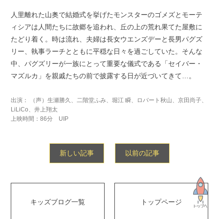
人里離れた山奥で結婚式を挙げたモンスターのゴメズとモーテ
ィシアは人間たちに故郷を追われ、丘の上の荒れ果てた屋敷に
たどり着く。時は流れ、夫婦は長女ウエンズデーと長男パグズ
リー、執事ラーチとともに平穏な日々を過ごしていた。そんな
中、パグズリーが一族にとって重要な儀式である「セイバー・
マズルカ」を親戚たちの前で披露する日が近づいてきて…。
出演： （声）生瀬勝久、二階堂ふみ、堀江 瞬、ロバート秋山、京田尚子、
LiLiCo、井上翔太
上映時間：86分 UIP
新しい記事
以前の記事
キッズブログ一覧
トップページ