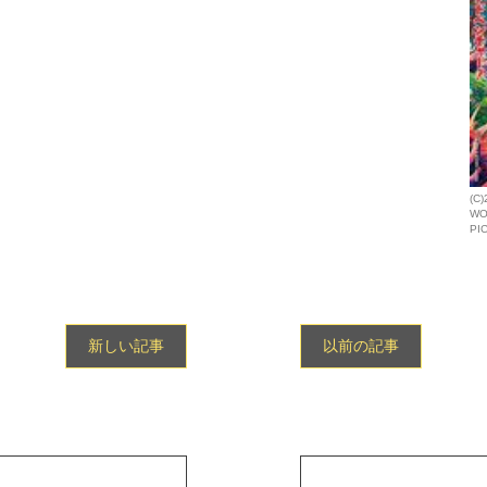
(C)
WO
PI
新しい記事
以前の記事