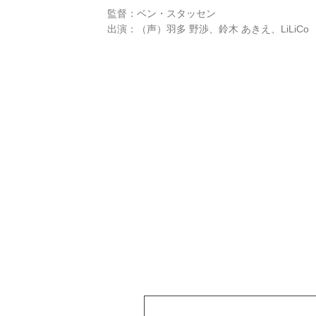
監督：ベン・スタッセン
出演：（声）羽多 野渉、鈴木 あきえ、LiLiCo