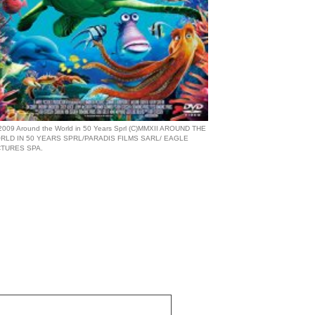
2009 Around the World in 50 Years Sprl (C)MMXII AROUND THE
RLD IN 50 YEARS SPRL/PARADIS FILMS SARL/ EAGLE
CTURES SPA.