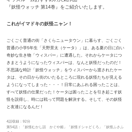
『妖怪ウォッチ 第14巻』をご紹介いたします。
これがイマドキの妖怪ニャン！
ごくごく普通の街「さくらニュータウン」に暮らす、ごくごく
普通の小学5年生「天野景太（ケータ）」は、ある夏の日に白い
奇妙な生き物「ウィスパー」に遭遇した。それからケータにつ
きまとうようになったウィスパーは、なんと妖怪だったのだ！
不思議な時計「妖怪ウォッチ」をウィスパーから渡されたケー
タは、その日から街のいたるところに現れる妖怪たちが見える
ようになってしまった・・・！日常にあふれる困ったことは、
すべて妖怪の仕業だった！ケータは困ったことを引き起こす妖
怪を説得し、時には戦って問題を解決する。そして、その妖怪
と友達になるんだ！
4話収録：92分
第54話：「妖怪むかし話 かぐや姫」「妖怪ドシャどくろ」「妖怪ふさふ