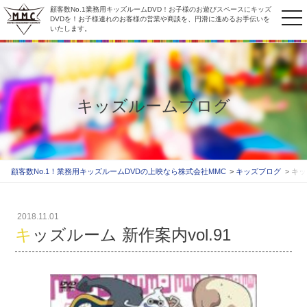
顧客数No.1業務用キッズルームDVD！お子様のお遊びスペースにキッズ
to
DVDを！お子様連れのお客様の営業や商談を、円滑に進めるお手伝いを
いたします。
na
キッズルームブログ
顧客数No.1！業務用キッズルームDVDの上映なら株式会社MMC
キッズブログ
キッ
2018.11.01
キッズルーム 新作案内vol.91