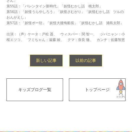
さん」
第55話：「バレンタイン新時代」「妖怪むかし話 桃太郎」
第56話：「妖怪うらやしろう」「妖怪さむがり」「妖怪むかし話 ツルの
おんがえし」
第57話：「妖怪ボー坊」「妖怪大後悔船長」「妖怪むかし話 浦島太郎」
出演：（声）ケータ：戸松 遥、 ウィスパー：関 智一、 ジバニャン：小
桜エツコ、 フミちゃん：遠藤 綾、 クマ：奈良 徹、 カンチ：佐藤智恵
新しい記事
以前の記事
キッズブログ一覧
トップページ