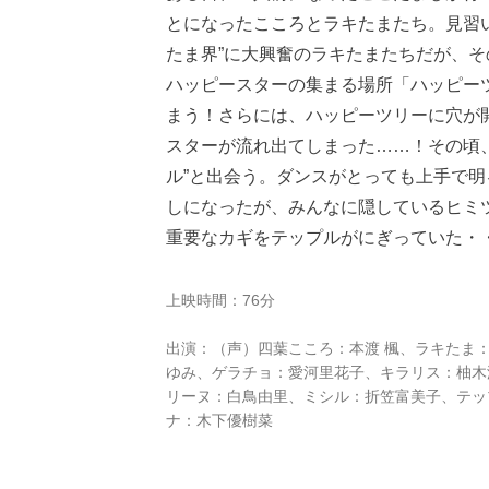
とになったこころとラキたまたち。見習
たま界”に大興奮のラキたまたちだが、
ハッピースターの集まる場所「ハッピー
まう！さらには、ハッピーツリーに穴が
スターが流れ出てしまった……！その頃
ル”と出会う。ダンスがとっても上手で
しになったが、みんなに隠しているヒミ
重要なカギをテップルがにぎっていた・
上映時間：76分
出演：（声）四葉こころ：本渡 楓、ラキたま
ゆみ、ゲラチョ：愛河里花子、キラリス：柚木
リーヌ：白鳥由里、ミシル：折笠富美子、テッ
ナ：木下優樹菜