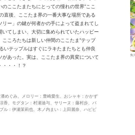
いのここたまたちにとっての憧れの世界“ここ
その直後、ここたま界の一番大事な場所である
ツリー」の鍵が何者かの手によって盗まれてし
開いてしまい、大切に集められていたハッピー
、こころたちは新しい仲間のここたま“テップ
明るいテップルはすぐにラキたまたちとも仲良
角
ツがあった。実は、ここたま界の異変について
・・・・！？
：潘めぐみ、メロリー：豊崎愛生、おシャキ：かかず
涼香、モグタン：村瀬迪与、サリーヌ：藤村歩、パ
プル：伊瀬茉莉也、木ノ内まい：上田麗奈、ハピピ