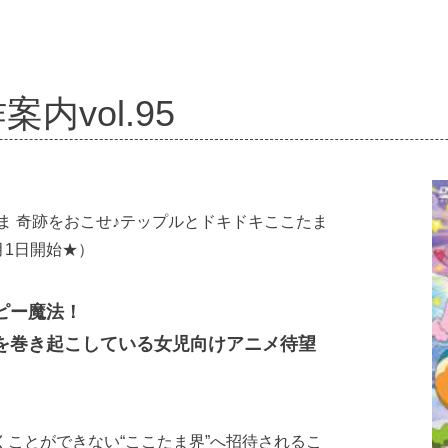
内vol.95
ま 奇跡をおこせ♪テップルとドキドキここたま
月1日開始★）
ピー魔法！
を巻き起こしている女児向けアニメ待望
ことができない“ここたま界”へ招待されるこ