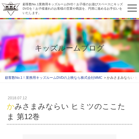
顧客数No.1業務用キッズルームDVD！お子様のお遊びスペースにキッズ
to
DVDを！お子様連れのお客様の営業や商談を、円滑に進めるお手伝いを
いたします。
na
キッズルームブログ
顧客数No.1！業務用キッズルームDVDの上映なら株式会社MMC
かみさまみならい ヒ
2018.07.12
かみさまみならい ヒミツのここた
ま 第12巻