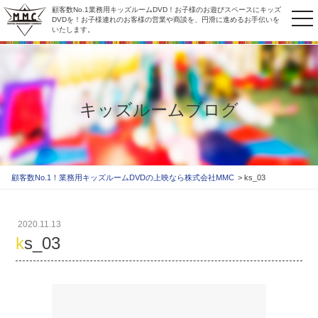
顧客数No.1業務用キッズルームDVD！お子様のお遊びスペースにキッズ
to
DVDを！お子様連れのお客様の営業や商談を、円滑に進めるお手伝いを
いたします。
na
キッズルームブログ
顧客数No.1！業務用キッズルームDVDの上映なら株式会社MMC
ks_03
2020.11.13
ks_03