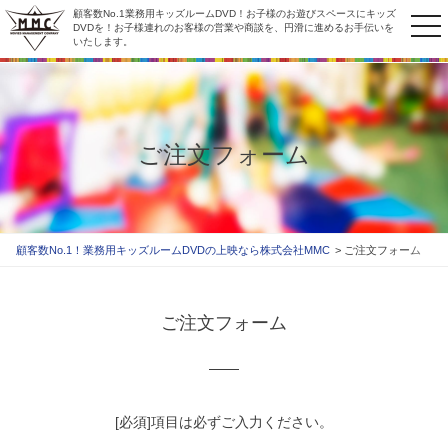
顧客数No.1業務用キッズルームDVD！お子様のお遊びスペースにキッズ
to
DVDを！お子様連れのお客様の営業や商談を、円滑に進めるお手伝いを
いたします。
na
ご注文フォーム
顧客数No.1！業務用キッズルームDVDの上映なら株式会社MMC
ご注文フォーム
ご注文フォーム
[必須]項目は必ずご入力ください。