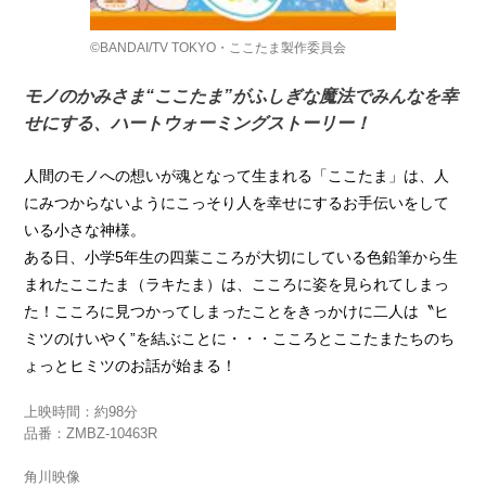
©BANDAI/TV TOKYO・ここたま製作委員会
モノのかみさま“ここたま”がふしぎな魔法でみんなを幸
せにする、ハートウォーミングストーリー！
人間のモノへの想いが魂となって生まれる「ここたま」は、人
にみつからないようにこっそり人を幸せにするお手伝いをして
いる小さな神様。
ある日、小学5年生の四葉こころが大切にしている色鉛筆から生
まれたここたま（ラキたま）は、こころに姿を見られてしまっ
た！こころに見つかってしまったことをきっかけに二人は〝ヒ
ミツのけいやく”を結ぶことに・・・こころとここたまたちのち
ょっとヒミツのお話が始まる！
上映時間：約98分
品番：ZMBZ-10463R
角川映像