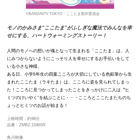
©BANDAI/TV TOKYO・ここたま製作委員会
モノのかみさま“ここたま”がふしぎな魔法でみんなを幸
せにする、ハートウォーミングストーリー！
人間のモノへの想いが魂となって生まれる「ここたま」は、人
にみつからないようにこっそり人を幸せにするお手伝いをして
いる小さな神様。
ある日、小学5年生の四葉こころが大切にしている色鉛筆から生
まれたここたま（ラキたま）は、こころに姿を見られてしまっ
た！こころに見つかってしまったことをきっかけに二人は〝ヒ
ミツのけいやく”を結ぶことに・・・こころとここたまたちのち
ょっとヒミツのお話が始まる！
上映時間：約98分
品番：ZMBZ-10465R
角川映像