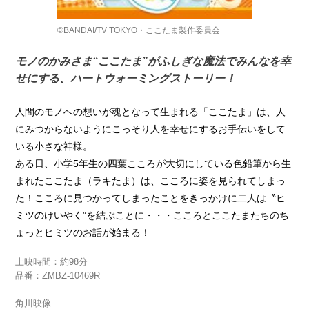
©BANDAI/TV TOKYO・ここたま製作委員会
モノのかみさま“ここたま”がふしぎな魔法でみんなを幸
せにする、ハートウォーミングストーリー！
人間のモノへの想いが魂となって生まれる「ここたま」は、人
にみつからないようにこっそり人を幸せにするお手伝いをして
いる小さな神様。
ある日、小学5年生の四葉こころが大切にしている色鉛筆から生
まれたここたま（ラキたま）は、こころに姿を見られてしまっ
た！こころに見つかってしまったことをきっかけに二人は〝ヒ
ミツのけいやく”を結ぶことに・・・こころとここたまたちのち
ょっとヒミツのお話が始まる！
上映時間：約98分
品番：ZMBZ-10469R
角川映像