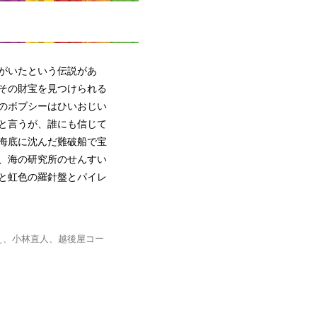
がいたという伝説があ
その財宝を見つけられる
のボブシーはひいおじい
と言うが、誰にも信じて
海底に沈んだ難破船で宝
、海の研究所のせんすい
と虹色の羅針盤とパイレ
え、小林直人、越後屋コー