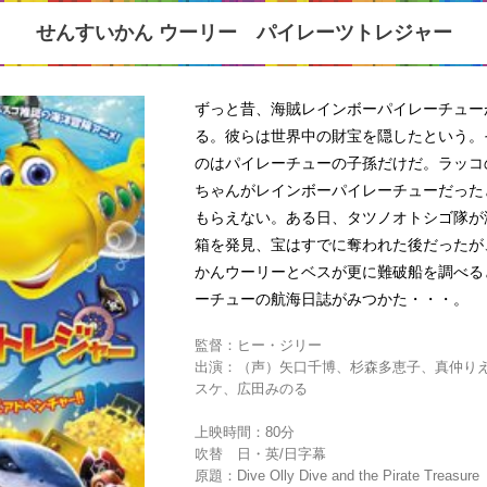
せんすいかん ウーリー パイレーツトレジャー
ずっと昔、海賊レインボーパイレーチュー
る。彼らは世界中の財宝を隠したという。
のはパイレーチューの子孫だけだ。ラッコ
ちゃんがレインボーパイレーチューだった
もらえない。ある日、タツノオトシゴ隊が
箱を発見、宝はすでに奪われた後だったが
かんウーリーとベスが更に難破船を調べる
ーチューの航海日誌がみつかた・・・。
監督：ヒー・ジリー
出演：（声）矢口千博、杉森多恵子、真仲り
スケ、広田みのる
上映時間：80分
吹替 日・英/日字幕
原題：Dive Olly Dive and the Pirate Treasure