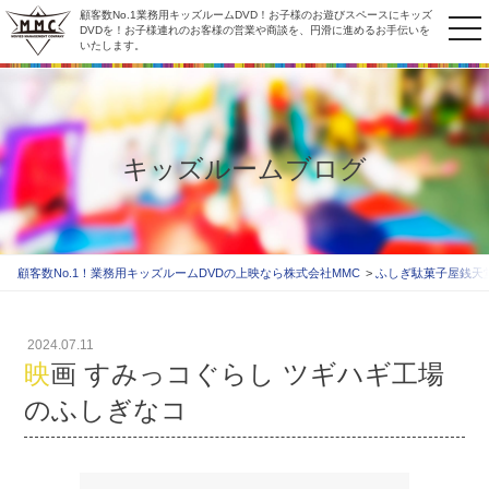
顧客数No.1業務用キッズルームDVD！お子様のお遊びスペースにキッズ
to
DVDを！お子様連れのお客様の営業や商談を、円滑に進めるお手伝いを
いたします。
na
キッズルームブログ
顧客数No.1！業務用キッズルームDVDの上映なら株式会社MMC
ふしぎ駄菓子屋銭天
2024.07.11
映画 すみっコぐらし ツギハギ工場
のふしぎなコ