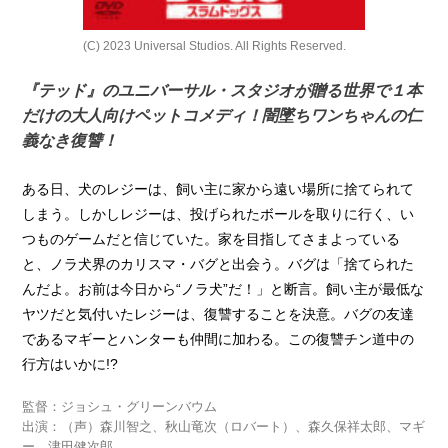
(C) 2023 Universal Studios. All Rights Reserved.
『テッド』のユニバーサル・スタジオが贈る世界で１本
だけの大人向けペットコメディ！闇墜ちワンちゃんの仁
義なき復讐！
ある日、犬のレジーは、飼い主に家から遠い場所に捨てられて
しまう。しかしレジーは、投げられたボールを取りに行く、い
つものゲームだと信じていた。家を目指してさまよっている
と、ノラ犬界のカリスマ・バグと出会う。バグは「捨てられた
んだよ。お前は今日から“ノラ犬”だ！」と断言。飼い主が最低な
ヤツだと気付いたレジーは、復讐することを決意。バグの友達
であるマギーとハンターも仲間に加わる。この復讐チン道中の
行方はいかに!?
監督：ジョシュ・グリーンバウム
出演：（声）森川智之、秋山竜次（ロバート）、森久保祥太郎、マギ
ー、津田健次郎