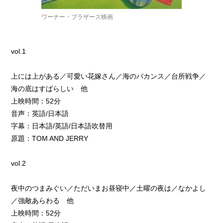
ワーナー・ブラザース映画
vol.1
上には上がある／可愛い花嫁さん／海のバカンス／台所戦争／
海の底はすばらしい 他
上映時間：52分
音声：英語/日本語
字幕：日本語/英語/日本語吹替用
原題：TOM AND JERRY
vol.2
夜中のつまみぐい／ただいまお昼寝中／土曜の夜は／なかよし
／強敵あらわる 他
上映時間：52分