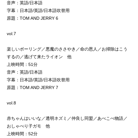
音声：英語/日本語
字幕：日本語/英語/日本語吹替用
原題：TOM AND JERRY 6
vol.7
楽しいボーリング／悪魔のささやき／命の恩人／お掃除はこう
するの／逃げて来たライオン 他
上映時間：51分
音声：英語/日本語
字幕：日本語/英語/日本語吹替用
原題：TOM AND JERRY 7
vol.8
赤ちゃんはいいな／透明ネズミ／仲良し同盟／あべこべ物語／
おしゃべり子ガモ 他
上映時間：52分