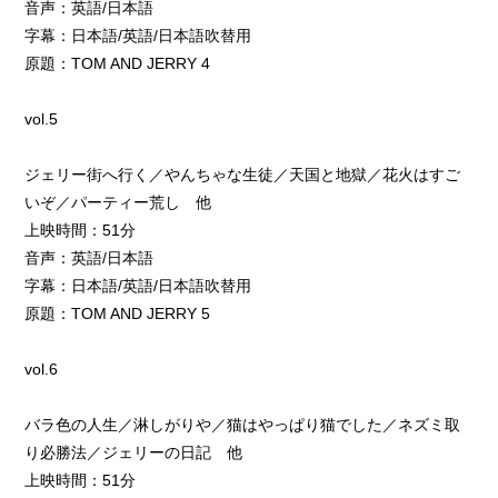
音声：英語/日本語
字幕：日本語/英語/日本語吹替用
原題：TOM AND JERRY 4
vol.5
ジェリー街へ行く／やんちゃな生徒／天国と地獄／花火はすご
いぞ／パーティー荒し 他
上映時間：51分
音声：英語/日本語
字幕：日本語/英語/日本語吹替用
原題：TOM AND JERRY 5
vol.6
バラ色の人生／淋しがりや／猫はやっぱり猫でした／ネズミ取
り必勝法／ジェリーの日記 他
上映時間：51分