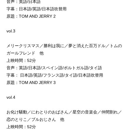
音声：英語/日本語
字幕：日本語/英語/日本語吹替用
原題：TOM AND JERRY 2
vol.3
メリークリスマス／勝利は我に／夢と消えた百万ドル／トムの
ガールフレンド 他
上映時間：52分
音声：英語/日本語/スペイン語/ポルトガル語/タイ語
字幕： 日本語/英語/フランス語/タイ語/日本語吹替用
原題：TOM AND JERRY 3
vol.4
お化け騒動／にわとりのおばさん／星空の音楽会／仲間割れ／
恋のとりこ／ブルおじさん 他
上映時間：52分