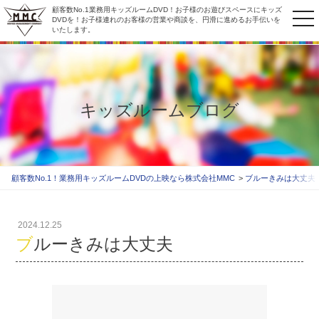
顧客数No.1業務用キッズルームDVD！お子様のお遊びスペースにキッズ
to
DVDを！お子様連れのお客様の営業や商談を、円滑に進めるお手伝いを
いたします。
na
キッズルームブログ
顧客数No.1！業務用キッズルームDVDの上映なら株式会社MMC
ブルーきみは大丈夫
2024.12.25
ブルーきみは大丈夫