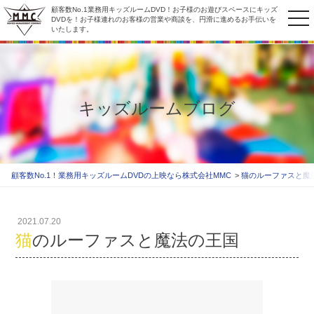
顧客数No.1業務用キッズルームDVD！お子様のお遊びスペースにキッズ
to
DVDを！お子様連れのお客様の営業や商談を、円滑に進めるお手伝いを
いたします。
na
キッズルームブログ
顧客数No.1！業務用キッズルームDVDの上映なら株式会社MMC
猫のルーファスと魔
2021.07.20
猫のルーファスと魔法の王国