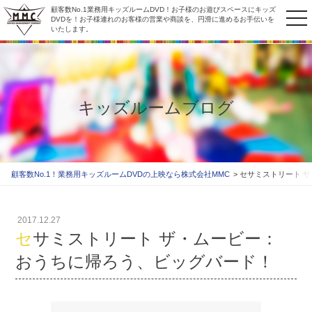
顧客数No.1業務用キッズルームDVD！お子様のお遊びスペースにキッズ
to
DVDを！お子様連れのお客様の営業や商談を、円滑に進めるお手伝いを
いたします。
na
キッズルームブログ
顧客数No.1！業務用キッズルームDVDの上映なら株式会社MMC
セサミストリート 
2017.12.27
セサミストリート ザ・ムービー：
おうちに帰ろう、ビッグバード！