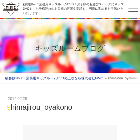
顧客数No.1業務用キッズルームDVD！お子様のお遊びスペースにキッズ
to
DVDを！お子様連れのお客様の営業や商談を、円滑に進めるお手伝いを
いたします。
na
キッズルームブログ
顧客数No.1！業務用キッズルームDVDの上映なら株式会社MMC
shimajirou_oyakono
2019.02.28
shimajirou_oyakono