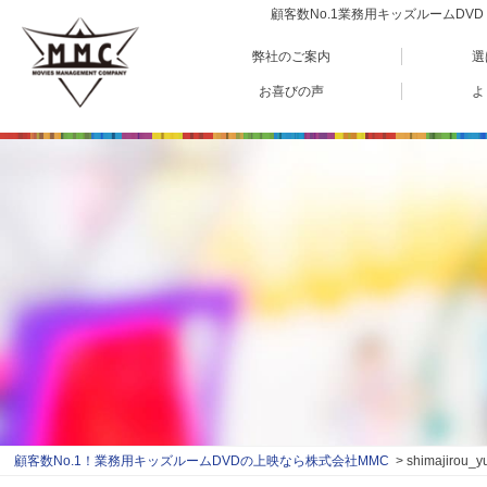
顧客数No.1業務用キッズルームD
弊社のご案内
選
お喜びの声
よ
顧客数No.1！業務用キッズルームDVDの上映なら株式会社MMC
shimajirou_y