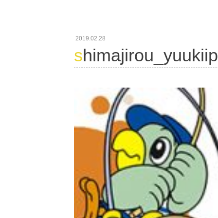
2019.02.28
shimajirou_yuukii