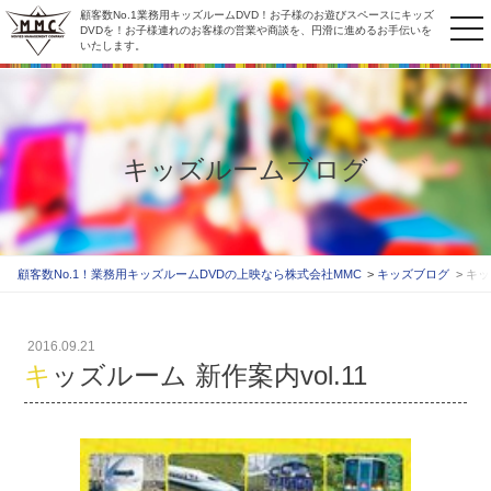
顧客数No.1業務用キッズルームDVD！お子様のお遊びスペースにキッズ
to
DVDを！お子様連れのお客様の営業や商談を、円滑に進めるお手伝いを
いたします。
na
キッズルームブログ
顧客数No.1！業務用キッズルームDVDの上映なら株式会社MMC
キッズブログ
キッ
2016.09.21
キッズルーム 新作案内vol.11