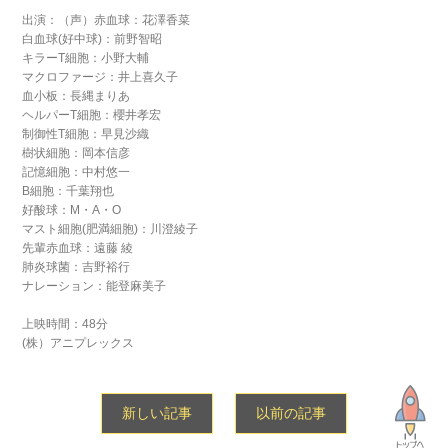
出演：（声）赤血球：花澤香菜
白血球(好中球)：前野智昭
キラーT細胞：小野大輔
マクロファージ：井上喜久子
血小板：長縄まりあ
ヘルパーT細胞：櫻井孝宏
制御性T細胞：早見沙織
樹状細胞：岡本信彦
記憶細胞：中村悠一
B細胞：千葉翔也
好酸球：M・A・O
マスト細胞(肥満細胞)：川澄綾子
先輩赤血球：遠藤 綾
肺炎球菌：吉野裕行
ナレーション：能登麻美子
上映時間：48分
(株）アニプレックス
新しい記事
以前の記事