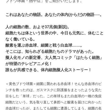
ブドウ球菌・熱中症」をご紹介いたします。
これはあなたの物語。あなたの体内(からだ)の物語──。
人の細胞の数、およそ37兆個(新説)。
細胞たちは体という世界の中、今日も元気に、休むこと
なく働いている。
酸素を運ぶ赤血球、細菌と戦う白血球……。
そこには、知られざる細胞たちのドラマがあった。
擬人化モノの新定番、大人気コミック「はたらく細胞」
が待望のテレビアニメ化！
誰もが共感できる、体内細胞擬人化ストーリー！
＜黄色ブドウ球菌＞細菌に襲われる赤血球！そんな赤血球のピ
ンチを救ったのは、ガスマスクに防護服をまとったような見た
目をした「単球」だった。この単球もまた白血球の一種の免疫
細胞だという。気を取り直して鼻腔へと酸素を届けに向かった
赤血球だったが、またしても細菌に遭遇してしまう。細菌の名