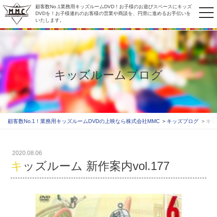
顧客数No.1業務用キッズルームDVD！お子様のお遊びスペースにキッズ
to
DVDを！お子様連れのお客様の営業や商談を、円滑に進めるお手伝いを
いたします。
na
キッズルームブログ
顧客数No.1！業務用キッズルームDVDの上映なら株式会社MMC
キッズブログ
キッ
2020.08.06
キッズルーム 新作案内vol.177