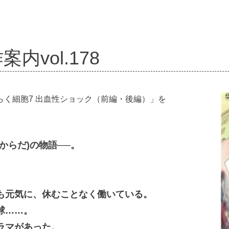
内vol.178
く細胞7 出血性ショック（前編・後編）」を
からだ)の物語──。
。
も元気に、休むことなく働いている。
球……。
ラマがあった。