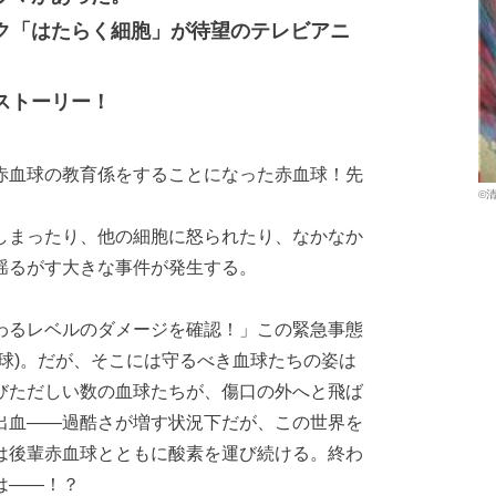
ク「はたらく細胞」が待望のテレビアニ
ストーリー！
赤血球の教育係をすることになった赤血球！先
©清
しまったり、他の細胞に怒られたり、なかなか
揺るがす大きな事件が発生する。
わるレベルのダメージを確認！」この緊急事態
球)。だが、そこには守るべき血球たちの姿は
びただしい数の血球たちが、傷口の外へと飛ば
出血――過酷さが増す状況下だが、この世界を
は後輩赤血球とともに酸素を運び続ける。終わ
は――！？