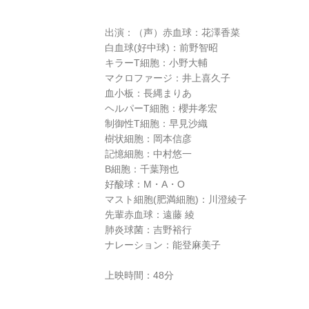
出演：（声）赤血球：花澤香菜
白血球(好中球)：前野智昭
キラーT細胞：小野大輔
マクロファージ：井上喜久子
血小板：長縄まりあ
ヘルパーT細胞：櫻井孝宏
制御性T細胞：早見沙織
樹状細胞：岡本信彦
記憶細胞：中村悠一
B細胞：千葉翔也
好酸球：M・A・O
マスト細胞(肥満細胞)：川澄綾子
先輩赤血球：遠藤 綾
肺炎球菌：吉野裕行
ナレーション：能登麻美子
上映時間：48分