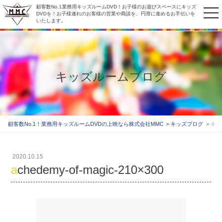
顧客数No.1業務用キッズルームDVD！お子様のお遊びスペースにキッズ
to
DVDを！お子様連れのお客様の営業や商談を、円滑に進めるお手伝いを
いたします。
na
キッズルームブログ
顧客数No.1！業務用キッズルームDVDの上映なら株式会社MMC
キッズブログ
キッ
2020.10.15
achedemy-of-magic-210×300