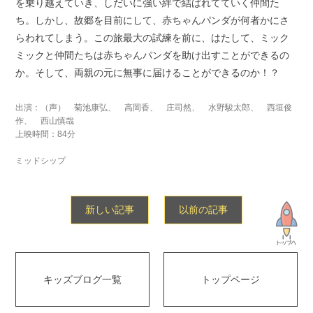
を乗り越えていき、しだいに強い絆で結ばれてていく仲間た
ち。しかし、故郷を目前にして、赤ちゃんパンダが何者かにさ
らわれてしまう。この旅最大の試練を前に、はたして、ミック
ミックと仲間たちは赤ちゃんパンダを助け出すことができるの
か。そして、両親の元に無事に届けることができるのか！？
出演：（声） 菊池康弘、 高岡香、 庄司然、 水野駿太郎、 西垣俊
作、 西山慎哉
上映時間：84分
ミッドシップ
新しい記事
以前の記事
キッズブログ一覧
トップページ