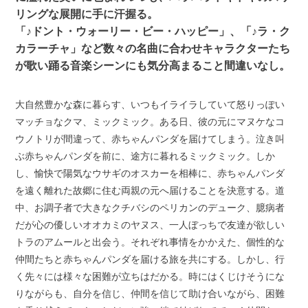
リングな展開に手に汗握る。
「♪ドント・ウォーリー・ビー・ハッピー」、「♪ラ・ク
カラーチャ」など数々の名曲に合わせキャラクターたち
が歌い踊る音楽シーンにも気分高まること間違いなし。
大自然豊かな森に暮らす、いつもイライラしていて怒りっぽい
マッチョなクマ、ミックミック。ある日、彼の元にマヌケなコ
ウノトリが間違って、赤ちゃんパンダを届けてしまう。泣き叫
ぶ赤ちゃんパンダを前に、途方に暮れるミックミック。しか
し、愉快で陽気なウサギのオスカーを相棒に、赤ちゃんパンダ
を遠く離れた故郷に住む両親の元へ届けることを決意する。道
中、お調子者で大きなクチバシのペリカンのデューク、臆病者
だが心の優しいオオカミのヤヌス、一人ぼっちで友達が欲しい
トラのアムールと出会う。それぞれ事情をかかえた、個性的な
仲間たちと赤ちゃんパンダを届ける旅を共にする。しかし、行
く先々には様々な困難が立ちはだかる。時にはくじけそうにな
りながらも、自分を信じ、仲間を信じて助け合いながら、困難