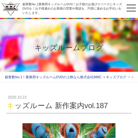
顧客数No.1業務用キッズルームDVD！お子様のお遊びスペースにキッズ
to
DVDを！お子様連れのお客様の営業や商談を、円滑に進めるお手伝いを
いたします。
na
キッズルームブログ
顧客数No.1！業務用キッズルームDVDの上映なら株式会社MMC
キッズブログ
キッ
2020.10.22
キッズルーム 新作案内vol.187