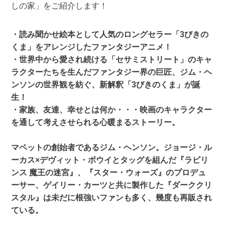
しの家」をご紹介します！
・読み聞かせ絵本として人気のロングセラー「3びきの
くま」をアレンジしたファンタジーアニメ！
・世界中から愛され続ける「セサミストリート」のキャ
ラクターたちを生んだファンタジー界の巨匠、ジム・ヘ
ンソンの世界観を紡ぐ、新解釈「3びきのくま」が誕
生！
・家族、友達、幸せとは何か・・・映画のキャラクター
を通して考えさせられる心暖まるストーリー。
マペットの創始者であるジム・ヘンソン。ジョージ・ル
ーカス×デヴィット・ボウイとタッグを組んだ『ラビリ
ンス 魔王の迷宮』、『スター・ウォーズ』のプロデュ
ーサー、ゲイリー・カーツと共に製作した『ダーククリ
スタル』は未だに根強いファンも多く、幾度も再販され
ている。