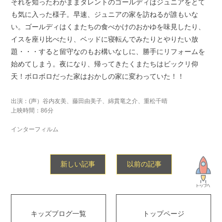
それを知ったわがままタレントのゴールディはジュニアをとて
も気に入った様子。早速、ジュニアの家を訪ねるが誰もいな
い。ゴールディはくまたちの食べかけのおかゆを味見したり、
イスを座り比べたり、ベッドに寝転んでみたりとやりたい放
題・・・すると留守なのもお構いなしに、勝手にリフォームを
始めてしまう。夜になり、帰ってきたくまたちはビックリ仰
天！ボロボロだった家はおかしの家に変わっていた！！
出演：(声）谷内友美、藤田由美子、綿貫竜之介、重松千晴
上映時間：86分
インターフィルム
新しい記事
以前の記事
キッズブログ一覧
トップページ