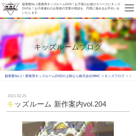
顧客数No.1業務用キッズルームDVD！お子様のお遊びスペースにキッズ
to
DVDを！お子様連れのお客様の営業や商談を、円滑に進めるお手伝いを
いたします。
na
キッズルームブログ
顧客数No.1！業務用キッズルームDVDの上映なら株式会社MMC
キッズブログ
キッ
2021.02.25
キッズルーム 新作案内vol.204