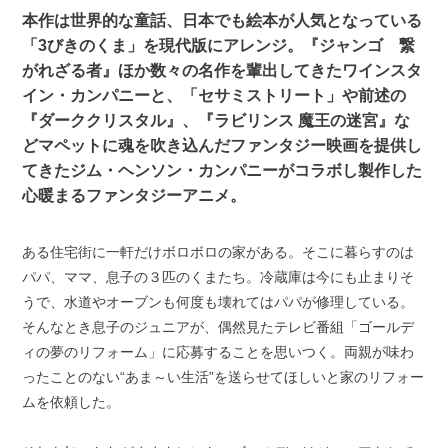
本作は世界的な童話、日本でも絵本が人気となっている
「3びきのくま」を現代版にアレンジ。『ジャンゴ 繋
がれざる者』ほか数々の名作を輩出してきたワインスタ
イン・カンパニーと、「セサミストリート」や前述の
『ダーククリスタル』、『ラビリンス 魔王の迷宮』な
どマペットに魂を吹き込んだファンタジー映画を提供し
てきたジム・ヘンソン・カンパニーがコラボし製作した
心暖まるファンタジーアニメ。
ある住宅街に一軒だけボロボロの家がある。そこに暮らすのは
パパ、ママ、息子の３匹のくまたち。冷蔵庫は今にも止まりそ
うで、水道やオーブンも何度も壊れてはパパが修理している。
そんなとき息子のジュニアが、偶然見たテレビ番組「ゴールデ
ィの夢のリフォーム」に応募することを思いつく。両親が味わ
ったことのない“あま～い生活”を送らせてほしいと家のリフォー
ムを依頼した。