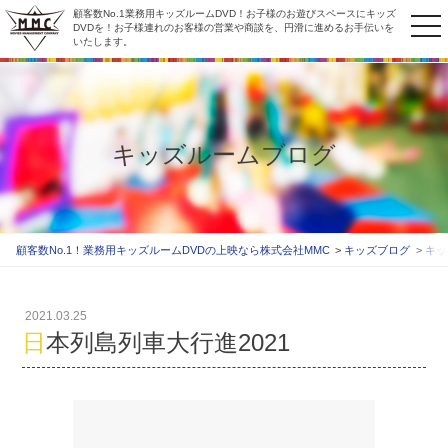
顧客数No.1業務用キッズルームDVD！お子様のお遊びスペースにキッズ
to
DVDを！お子様連れのお客様の営業や商談を、円滑に進めるお手伝いを
いたします。
na
キッズルームブログ
顧客数No.1！業務用キッズルームDVDの上映なら株式会社MMC
キッズブログ
キッ
2021.03.25
日本列島列車大行進2021