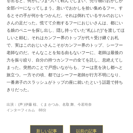
を出ると、何かにつまづいて転んでしまい、売り物のおかしが
全部パーになってしまう。急いでおかしを拾い集めるフー。す
るとその手が何かをつかんだ。それは倒れているサルのおじい
さんの足だった。慌てて介抱するフーにおじいさんは、都にい
る娘のペニーを探し出し、隠し持っていた“札(ふだ)"を渡してほ
しいと頼む。それはカンフー界のトップが代々受け継ぐお札
で、実はこのおじいさんこそがカンフー界のトップ、シーフー
老師なのだ。そんなことを知る由もないフーに、老師は最後の
力を振り絞り、自分の持つカンフーの全てを託し、息絶えてし
まった。突然のことで戸惑いながらも、フーは意を決し都へと
旅立つ。一方その頃、都ではシーフー老師が行方不明になり、
一番弟子のスラッシュがトップの座に就いたという話題で持ち
きりだった。
出演： (声 )伊藤 椋、くま かつみ、名取 舞、今若玲奈
インターフィルム 88分
新しい記事
以前の記事