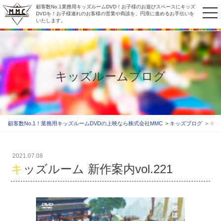
顧客数No.1業務用キッズルームDVD！お子様のお遊びスペースにキッズ
to
DVDを！お子様連れのお客様の営業や商談を、円滑に進めるお手伝いを
いたします。
na
キッズルームブログ
顧客数No.1！業務用キッズルームDVDの上映なら株式会社MMC
キッズブログ
キッ
2021.07.08
キッズルーム 新作案内vol.221