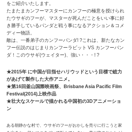
をご紹介いたします。
たまたまカンフーマスターにカンフーの極意を授けられ
たウサギのフーが、マスターが死んだことをいい事に好
き勝手しているパンダと戦う事になるアクション＆コメ
ディー物語。
敵は、一番弟子のカンフーパンダ! ?これは、新たなカン
フー伝説のはじまりカンフーラビット VS カンフーパン
ダ！このウサギ(ウェイター)、強い・・・! ?
★2015年 に中国が目指せハリウッドという目標で総力
があげて製作した大作アニメ。
★第16回釜山国際映画祭、Brisbane Asia Pacific Film
Festival(2014)上映作品
★壮大なスケールで描かれる中国初の3Dアニメーショ
ン
ある朝静かな村で、ウサギのフーがおかしを売りに行こうと家