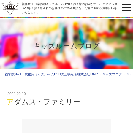
顧客数No.1業務用キッズルームDVD！お子様のお遊びスペースにキッズ
to
DVDを！お子様連れのお客様の営業や商談を、円滑に進めるお手伝いを
いたします。
na
キッズルームブログ
顧客数No.1！業務用キッズルームDVDの上映なら株式会社MMC
キッズブログ
キッ
2021.09.10
アダムス・ファミリー