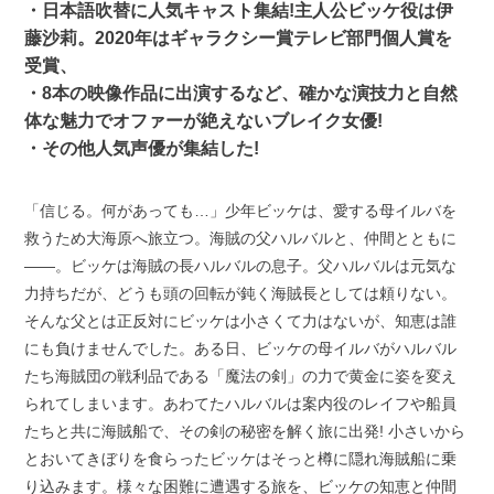
・日本語吹替に人気キャスト集結!主人公ビッケ役は伊
藤沙莉。2020年はギャラクシー賞テレビ部門個人賞を
受賞、
・8本の映像作品に出演するなど、確かな演技力と自然
体な魅力でオファーが絶えないブレイク女優!
・その他人気声優が集結した!
「信じる。何があっても…」少年ビッケは、愛する母イルバを
救うため大海原へ旅立つ。海賊の父ハルバルと、仲間とともに
――。ビッケは海賊の長ハルバルの息子。父ハルバルは元気な
力持ちだが、どうも頭の回転が鈍く海賊長としては頼りない。
そんな父とは正反対にビッケは小さくて力はないが、知恵は誰
にも負けませんでした。ある日、ビッケの母イルバがハルバル
たち海賊団の戦利品である「魔法の剣」の力で黄金に姿を変え
られてしまいます。あわてたハルバルは案内役のレイフや船員
たちと共に海賊船で、その剣の秘密を解く旅に出発! 小さいから
とおいてきぼりを食らったビッケはそっと樽に隠れ海賊船に乗
り込みます。様々な困難に遭遇する旅を、ビッケの知恵と仲間