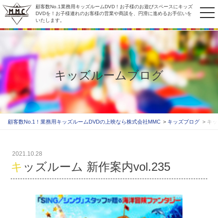
顧客数No.1業務用キッズルームDVD！お子様のお遊びスペースにキッズ
to
DVDを！お子様連れのお客様の営業や商談を、円滑に進めるお手伝いを
いたします。
na
キッズルームブログ
顧客数No.1！業務用キッズルームDVDの上映なら株式会社MMC
キッズブログ
キッ
2021.10.28
キッズルーム 新作案内vol.235