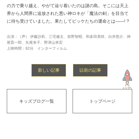
の力で乗り越え、やがて辿り着いたのは謎の島。そこには天上
界から人間界に追放された悪い神ロキが「魔法の剣」を目当て
に待ち受けていました。果たしてビッケたちの運命とは――! ?
出演：（声） 伊藤沙莉、三宅健太、前野智昭、和多田美咲、白井悠介、神
尾晋一郎、矢尾幸子、野津山幸宏
上映時間：82分 インターフィルム
新しい記事
以前の記事
キッズブログ一覧
トップページ