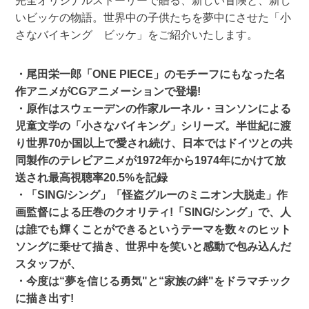
完全オリジナルストーリーで贈る、新しい冒険と、新し
いビッケの物語。世界中の子供たちを夢中にさせた「小
さなバイキング ビッケ」をご紹介いたします。
・尾田栄一郎「ONE PIECE」のモチーフにもなった名
作アニメがCGアニメーションで登場!
・原作はスウェーデンの作家ルーネル・ヨンソンによる
児童文学の「小さなバイキング」シリーズ。半世紀に渡
り世界70か国以上で愛され続け、日本ではドイツとの共
同製作のテレビアニメが1972年から1974年にかけて放
送され最高視聴率20.5%を記録
・「SING/シング」「怪盗グルーのミニオン大脱走」作
画監督による圧巻のクオリティ!「SING/シング」で、人
は誰でも輝くことができるというテーマを数々のヒット
ソングに乗せて描き、世界中を笑いと感動で包み込んだ
スタッフが、
・今度は“夢を信じる勇気"と“家族の絆"をドラマチック
に描き出す!